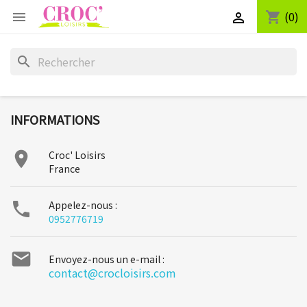
(0)
shopping_cart


search
INFORMATIONS

Croc' Loisirs
France

Appelez-nous :
0952776719

Envoyez-nous un e-mail :
contact@crocloisirs.com