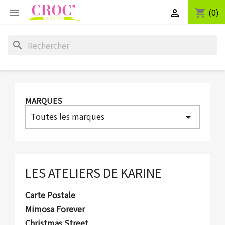
(0)
shopping_cart


search
MARQUES
Toutes les marques
arrow_drop_down
LES ATELIERS DE KARINE
Carte Postale
Mimosa Forever
Christmas Street