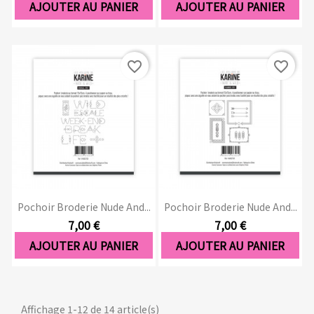
AJOUTER AU PANIER
AJOUTER AU PANIER
favorite_border
favorite_border
Pochoir Broderie Nude And...
Pochoir Broderie Nude And...
7,00 €
7,00 €
AJOUTER AU PANIER
AJOUTER AU PANIER
Affichage 1-12 de 14 article(s)