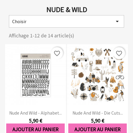
NUDE & WILD

Choisir
Affichage 1-12 de 14 article(s)
favorite_border
favorite_border
Nude And Wild - Alphabet...
Nude And Wild - Die Cuts...
5,90 €
5,90 €
AJOUTER AU PANIER
AJOUTER AU PANIER