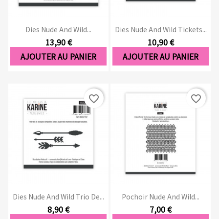
Dies Nude And Wild...
Dies Nude And Wild Tickets...
13,90 €
10,90 €
AJOUTER AU PANIER
AJOUTER AU PANIER
favorite_border
favorite_border
Dies Nude And Wild Trio De...
Pochoir Nude And Wild...
8,90 €
7,00 €