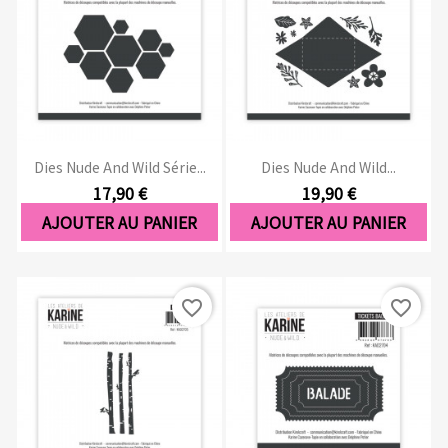
Dies Nude And Wild Série...
Dies Nude And Wild...
17,90 €
19,90 €
AJOUTER AU PANIER
AJOUTER AU PANIER
favorite_border
favorite_border