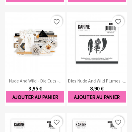
favorite_border
favorite_border
Nude And Wild - Die Cuts -...
Dies Nude And Wild Plumes -...
3,95 €
8,90 €
AJOUTER AU PANIER
AJOUTER AU PANIER
favorite_border
favorite_border