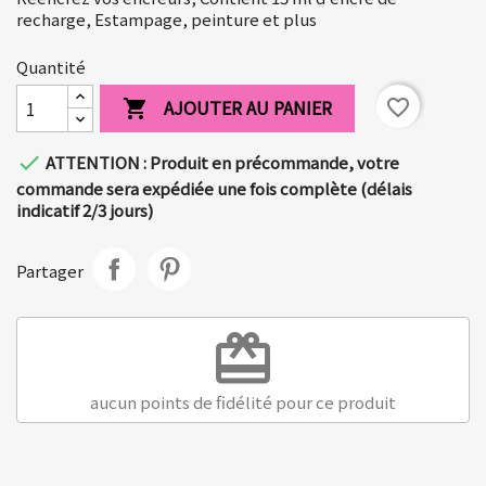
recharge, Estampage, peinture et plus
Quantité
AJOUTER AU PANIER
favorite_border


ATTENTION : Produit en précommande, votre
commande sera expédiée une fois complète (délais
indicatif 2/3 jours)
Partager
redeem
aucun points de fidélité pour ce produit