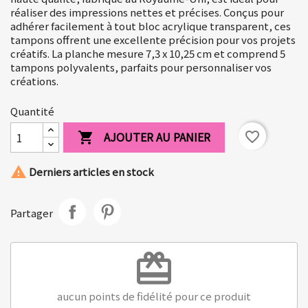
réaliser des impressions nettes et précises. Conçus pour
adhérer facilement à tout bloc acrylique transparent, ces
tampons offrent une excellente précision pour vos projets
créatifs. La planche mesure 7,3 x 10,25 cm et comprend 5
tampons polyvalents, parfaits pour personnaliser vos
créations.
Quantité
AJOUTER AU PANIER
favorite_border


Derniers articles en stock
Partager
redeem
aucun points de fidélité pour ce produit