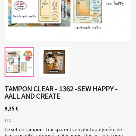
TAMPON CLEAR - 1362 -SEW HAPPY -
AALL AND CREATE
9,35 €
TTC
Ce set de tampons transparents en photopolymère de
haute qualité, fabriqué au Royaume-Uni, est idéal pour