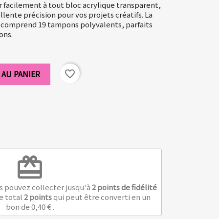
 facilement à tout bloc acrylique transparent,
lente précision pour vos projets créatifs. La
 comprend 19 tampons polyvalents, parfaits
ons.
 AU PANIER
favorite_border
redeem
s pouvez collecter jusqu'à
2
points de fidélité
le total
2
points
qui peut être converti en un
bon de
0,40 €
.