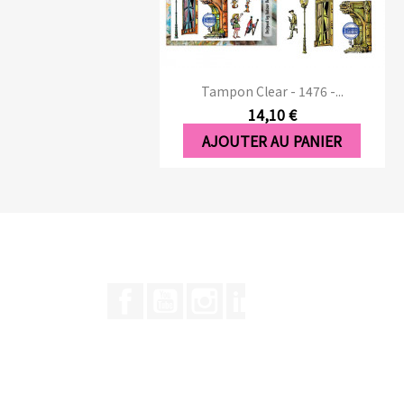
Aperçu rapide

Tampon Clear - 1476 -...
14,10 €
AJOUTER AU PANIER
Facebook
YouTube
Instagram
LinkedIn