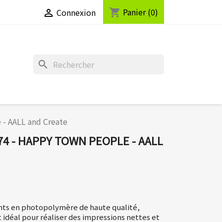
Panier
(0)
shopping_cart
Connexion

search
 - AALL and Create
74 - HAPPY TOWN PEOPLE - AALL
nts en photopolymère de haute qualité,
idéal pour réaliser des impressions nettes et