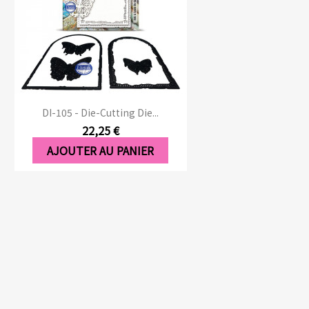
Aperçu rapide

DI-105 - Die-Cutting Die...
22,25 €
AJOUTER AU PANIER