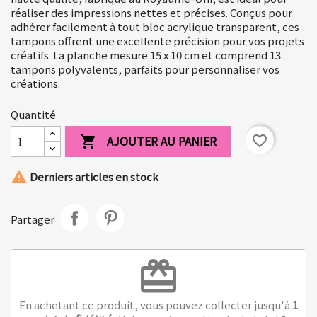
réaliser des impressions nettes et précises. Conçus pour
adhérer facilement à tout bloc acrylique transparent, ces
tampons offrent une excellente précision pour vos projets
créatifs. La planche mesure 15 x 10 cm et comprend 13
tampons polyvalents, parfaits pour personnaliser vos
créations.
Quantité
AJOUTER AU PANIER
favorite_border


Derniers articles en stock
Partager
redeem
En achetant ce produit, vous pouvez collecter jusqu'à
1